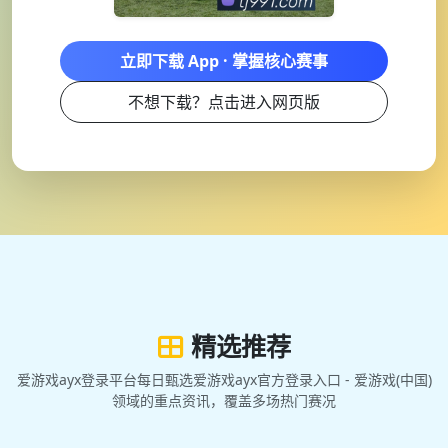
立即下载 App · 掌握核心赛事
不想下载？点击进入网页版
精选推荐
爱游戏ayx登录平台每日甄选爱游戏ayx官方登录入口 - 爱游戏(中国)
领域的重点资讯，覆盖多场热门赛况