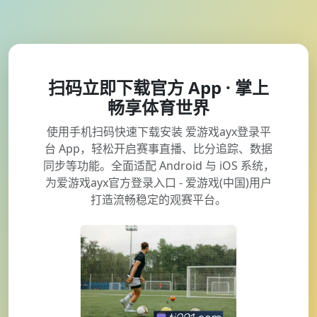
扫码立即下载官方 App · 掌上
畅享体育世界
使用手机扫码快速下载安装 爱游戏ayx登录平
台 App，轻松开启赛事直播、比分追踪、数据
同步等功能。全面适配 Android 与 iOS 系统，
为爱游戏ayx官方登录入口 - 爱游戏(中国)用户
打造流畅稳定的观赛平台。