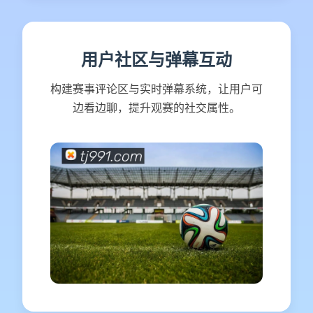
用户社区与弹幕互动
构建赛事评论区与实时弹幕系统，让用户可
边看边聊，提升观赛的社交属性。