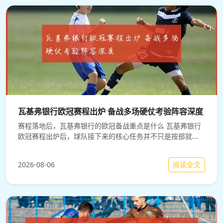
瓦基弗银行欧冠赛程出炉 备战多场硬仗考验阵容深度
赛程落地后，瓦基弗银行的欧冠备战重点是什么 瓦基弗银行
欧冠赛程出炉后，球队接下来的核心任务并不只是按部就...
阅读全文
2026-08-06