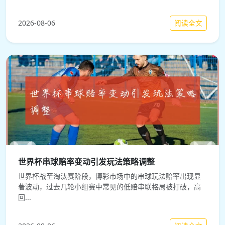
阅读全文
2026-08-06
世界杯串球赔率变动引发玩法策略调整
世界杯战至淘汰赛阶段，博彩市场中的串球玩法赔率出现显
著波动，过去几轮小组赛中常见的低赔串联格局被打破，高
回...